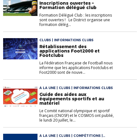
Inscriptions ouvertes –
Formation délégué club
Formation Délégué Club : les inscriptions
sont ouvertes ! Le District organise une
formation délég...
CLUBS | INFORMATIONS CLUBS
Rétablissement des
applications Foot2000 et
Footclubs
La Fédération Française de Football nous
informe que les applications Footclubs et
Foot2000 sont de nouve...
A LA UNE | CLUBS | INFORMATIONS CLUBS
Guide des aides aux
équipements sportifs et au
matériel
Le Comité national olympique et sportif
français (CNOSF) et le COSMOS ont publié,
le lundi 20 juillet, le...
A LA UNE | CLUBS | COMPÉTITIONS |
INFORMATIONS CLUBS