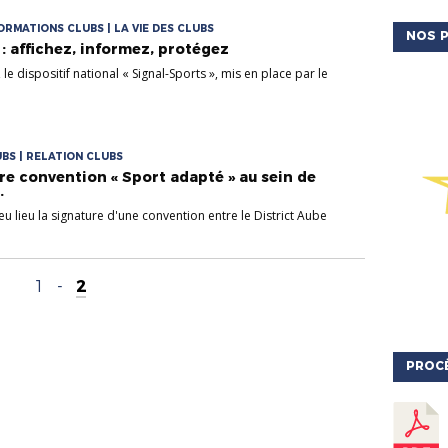
FORMATIONS CLUBS | LA VIE DES CLUBS
NOS P
 : affichez, informez, protégez
le dispositif national « Signal-Sports », mis en place par le
UBS | RELATION CLUBS
1re convention « Sport adapté » au sein de
.
u lieu la signature d'une convention entre le District Aube
1
-
2
PROC