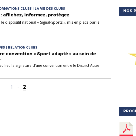
FORMATIONS CLUBS | LA VIE DES CLUBS
NOS P
 : affichez, informez, protégez
le dispositif national « Signal-Sports », mis en place par le
UBS | RELATION CLUBS
1re convention « Sport adapté » au sein de
.
u lieu la signature d'une convention entre le District Aube
1
-
2
PROC