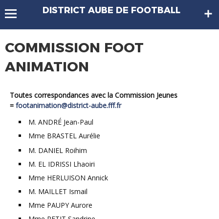
DISTRICT AUBE DE FOOTBALL
COMMISSION FOOT
ANIMATION
Toutes correspondances avec la Commission Jeunes
=
footanimation@district-aube.fff.fr
M. ANDRÉ Jean-Paul
Mme BRASTEL Aurélie
M. DANIEL Roihim
M. EL IDRISSI Lhaoiri
Mme HERLUISON Annick
M. MAILLET Ismail
Mme PAUPY Aurore
Mme PETIT Sandrine