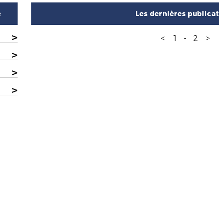
e
Les dernières publica
>
<
1
-
2
>
>
>
>